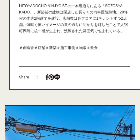
HITOYADOCHO NINJYO ST.の一本裏通りにある「SOZOSYA
KADO」。新築前の建物は閉店した長らくの内科医院跡地。20坪
程の木造2階建てを建設、店舗数は各フロアに1テナントずつ2店
舗。薄暗く怖いイメージの裏の通りに明かりを灯したことで人宿
町界隅に統一感が生まれ、洗練された雰囲気で包まれている。
＃創造舎
＃店舗
＃新築
＃施工事例
＃物販
＃飲食
Share
: