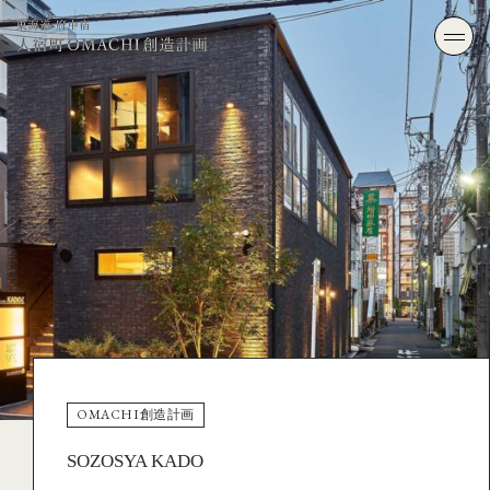
OMACHI創造計画
SOZOSYA KADO