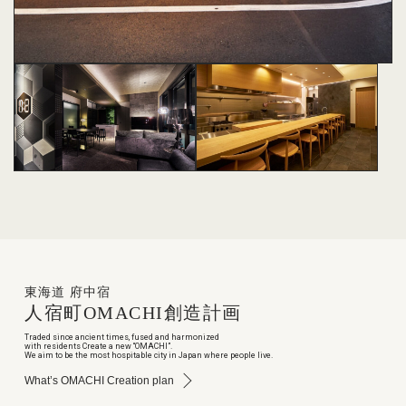
東海道 府中宿
人宿町
OMACHI
創造計画
Traded since ancient times, fused and harmonized
with residents Create a new “OMACHI”.
We aim to be the most hospitable city in Japan where people live.
What’s OMACHI Creation plan