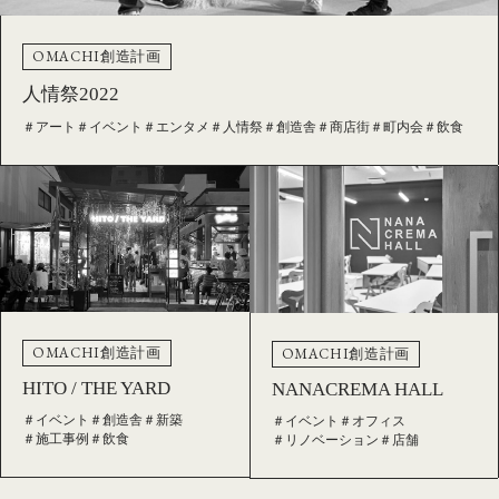
OMACHI創造計画
人情祭2022
＃アート
＃イベント
＃エンタメ
＃人情祭
＃創造舎
＃商店街
＃町内会
＃飲食
OMACHI創造計画
OMACHI創造計画
HITO / THE YARD
NANACREMA HALL
＃イベント
＃創造舎
＃新築
＃イベント
＃オフィス
＃施工事例
＃飲食
＃リノベーション
＃店舗