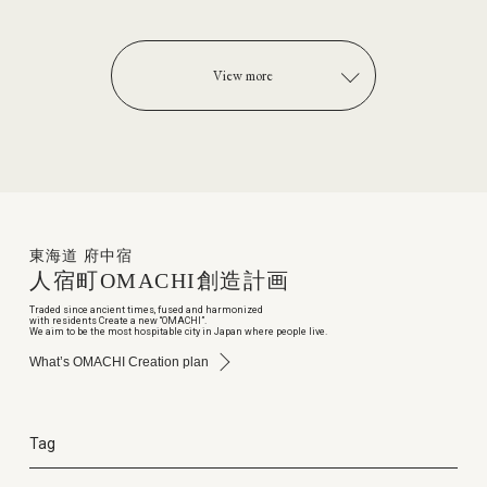
View more
東海道 府中宿
人宿町
OMACHI
創造計画
Traded since ancient times, fused and harmonized
with residents Create a new “OMACHI”.
We aim to be the most hospitable city in Japan where people live.
What’s OMACHI Creation plan
Tag