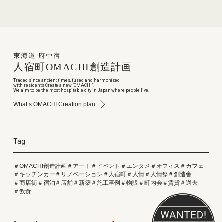
東海道 府中宿
人宿町
OMACHI
創造計画
Traded since ancient times, fused and harmonized
with residents Create a new “OMACHI”.
We aim to be the most hospitable city in Japan where people live.
What’s OMACHI Creation plan
Tag
＃OMACHI創造計画
＃アート
＃イベント
＃エンタメ
＃オフィス
＃カフェ
＃キッチンカー
＃リノベーション
＃人宿町
＃人情
＃人情祭
＃創造舎
＃商店街
＃宿泊
＃店舗
＃新築
＃施工事例
＃物販
＃町内会
＃賃貸
＃過去
＃飲食