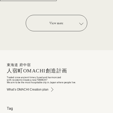
View more
東海道 府中宿
人宿町
OMACHI
創造計画
Traded since ancient times, fused and harmonized
with residents Create a new “OMACHI”.
We aim to be the most hospitable city in Japan where people live.
What’s OMACHI Creation plan
Tag