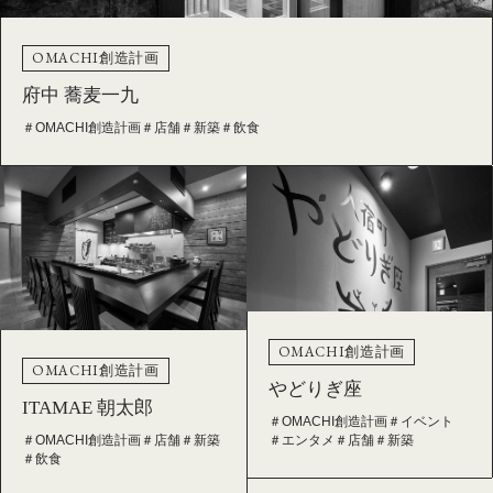
OMACHI創造計画
府中 蕎麦一九
＃OMACHI創造計画
＃店舗
＃新築
＃飲食
OMACHI創造計画
OMACHI創造計画
やどりぎ座
ITAMAE 朝太郎
＃OMACHI創造計画
＃イベント
＃エンタメ
＃店舗
＃新築
＃OMACHI創造計画
＃店舗
＃新築
＃飲食