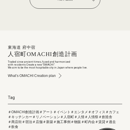
東海道 府中宿
人宿町
OMACHI
創造計画
Traded since ancient times, fused and harmonized
with residents Create a new “OMACHI”.
We aim to be the most hospitable city in Japan where people live.
What’s OMACHI Creation plan
Tag
＃OMACHI創造計画
＃アート
＃イベント
＃エンタメ
＃オフィス
＃カフェ
＃キッチンカー
＃リノベーション
＃人宿町
＃人情
＃人情祭
＃創造舎
＃商店街
＃宿泊
＃店舗
＃新築
＃施工事例
＃物販
＃町内会
＃賃貸
＃過去
＃飲食