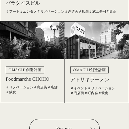
パラダイスビル
＃アート
＃エンタメ
＃リノベーション
＃創造舎
＃店舗
＃施工事例
＃飲食
OMACHI創造計画
OMACHI創造計画
Foodmarche CHOHO
アトサキラーメン
＃リノベーション
＃商店街
＃店舗
＃イベント
＃リノベーション
＃飲食
＃商店街
＃町内会
＃飲食
View more